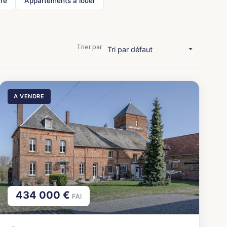
dre
Appartements à louer
Trier par
A VENDRE
434 000 €
FAI