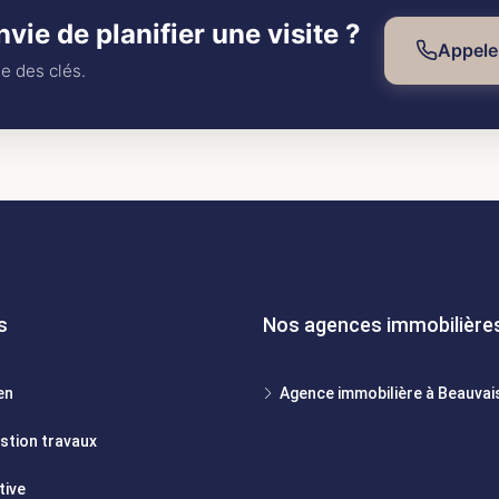
vie de planifier une visite ?
Appele
se des clés.
s
Nos agences immobilière
en
Agence immobilière à Beauvai
estion travaux
tive