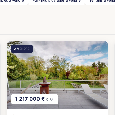
bles à vendre
Parkings & garages à vendre
Terrains à ven
A VENDRE
1 217 000 €
€ FAI