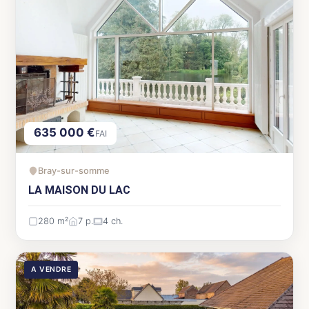
635 000 €
FAI
Bray-sur-somme
LA MAISON DU LAC
280 m²
7 p.
4 ch.
A VENDRE