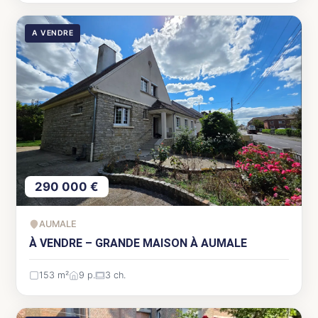
A VENDRE
290 000 €
AUMALE
À VENDRE – GRANDE MAISON À AUMALE
153 m²
9 p.
3 ch.