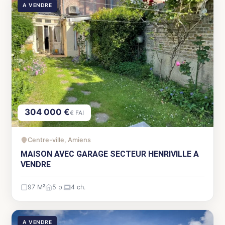
A VENDRE
304 000 €
€ FAI
Centre-ville, Amiens
MAISON AVEC GARAGE SECTEUR HENRIVILLE A
VENDRE
97 M²
5 p.
4 ch.
A VENDRE