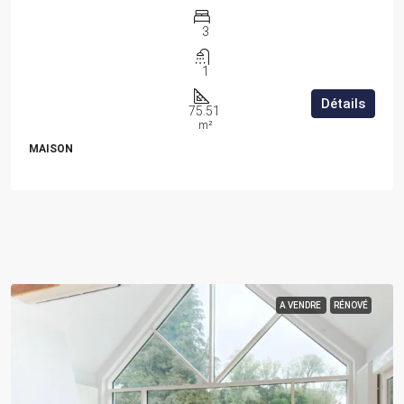
3
1
Détails
75.51
m²
MAISON
A VENDRE
RÉNOVÉ