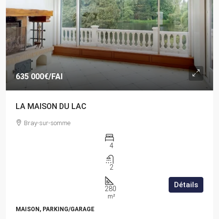
635 000€
/FAI
LA MAISON DU LAC
Bray-sur-somme
4
2
Détails
280
m²
MAISON, PARKING/GARAGE