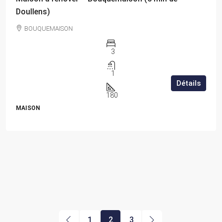
Doullens)
BOUQUEMAISON
3
1
Détails
180
MAISON
1
2
3