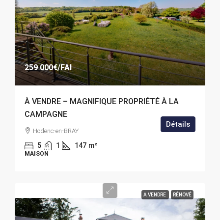
259 000€
/FAI
À VENDRE – MAGNIFIQUE PROPRIÉTÉ À LA
CAMPAGNE
Détails
Hodenc-en-BRAY
5
1
147
m²
MAISON
A VENDRE
RÉNOVÉ