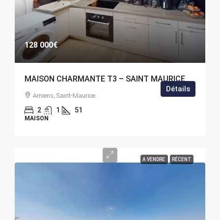
128 000€
MAISON CHARMANTE T3 – SAINT MAURICE
Détails
Amiens, Saint-Maurice
2
1
51
MAISON
A VENDRE
RÉCENT