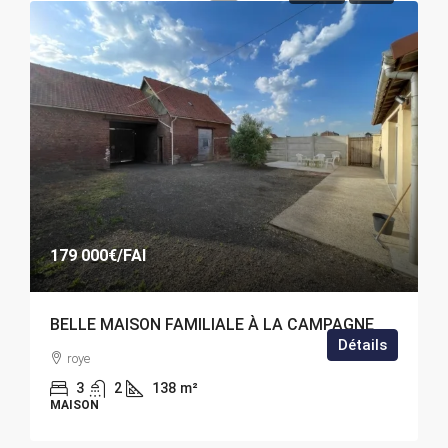
179 000€
/FAI
BELLE MAISON FAMILIALE À LA CAMPAGNE
Détails
roye
3
2
138
m²
MAISON